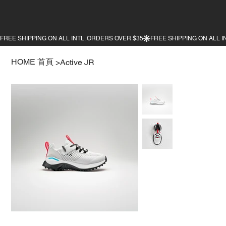
HOME 首頁
>
Active JR