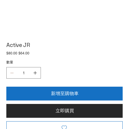
Active JR
原
$80.00
促
$64.00
始
銷
價
價
數量
格
格
新增至購物車
立即購買